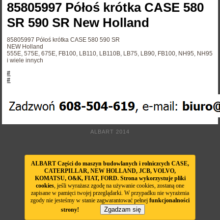
85805997 Półoś krótka CASE 580
SR 590 SR New Holland
85805997
Półoś krótka CASE 580 590 SR
NEW Holland
555E, 575E, 675E, FB100, LB110, LB110B, LB75, LB90, FB100, NH95, NH95
i wiele innych
#
#
ALBART 2014
ALBART Części do maszyn budowlanych i rolniczcych CASE,
CATERPILLAR, NEW HOLLAND, JCB, VOLVO,
KOMATSU, O&K, FIAT, FORD. Strona wykorzystuje pliki
cookies
, jeśli wyrażasz zgodę na używanie cookies, zostaną one
zapisane w pamięci twojej przeglądarki. W przypadku nie wyrażenia
zgody nie jesteśmy w stanie zagwarantować pełnej
funkcjonalności
Zgadzam się
strony!