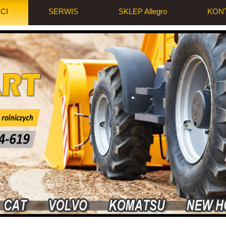
CI
SERWIS
SKLEP Allegro
KON