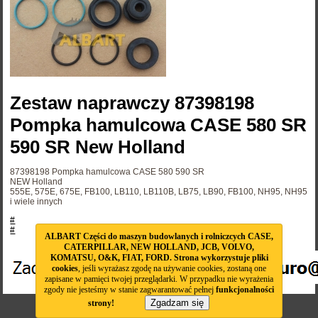
Zestaw naprawczy 87398198
Pompka hamulcowa CASE 580 SR
590 SR New Holland
87398198
Pompka hamulcowa CASE 580 590 SR
NEW Holland
555E, 575E, 675E, FB100, LB110, LB110B, LB75, LB90, FB100, NH95, NH95
i wiele innych
#
#
ALBART Części do maszyn budowlanych i rolniczcych CASE,
CATERPILLAR, NEW HOLLAND, JCB, VOLVO,
KOMATSU, O&K, FIAT, FORD. Strona wykorzystuje pliki
cookies
, jeśli wyrażasz zgodę na używanie cookies, zostaną one
zapisane w pamięci twojej przeglądarki. W przypadku nie wyrażenia
zgody nie jesteśmy w stanie zagwarantować pełnej
funkcjonalności
Zgadzam się
strony!
ALBART 2014