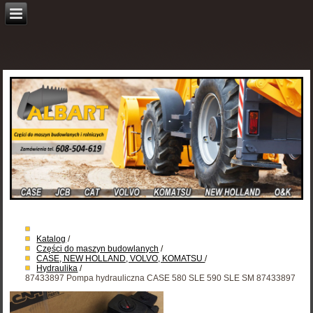
Katalog
/
Części do maszyn budowlanych
/
CASE, NEW HOLLAND, VOLVO, KOMATSU
/
Hydraulika
/
87433897 Pompa hydrauliczna CASE 580 SLE 590 SLE SM 87433897