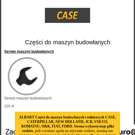
Części do maszyn budowlanych
Serwis maszyn budowlanych
Serwis maszyn budowlanych
110 zł
Oferujemy serwis do ...
ALBART Części do maszyn budowlanych i rolniczcych CASE,
CATERPILLAR, NEW HOLLAND, JCB, VOLVO,
KOMATSU, O&K, FIAT, FORD. Strona wykorzystuje pliki
cookies
, jeśli wyrażasz zgodę na używanie cookies, zostaną one