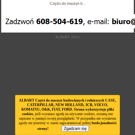
Części do maszyn b...
ALBART 2014
ALBART Części do maszyn budowlanych i rolniczcych CASE,
CATERPILLAR, NEW HOLLAND, JCB, VOLVO,
KOMATSU, O&K, FIAT, FORD. Strona wykorzystuje pliki
cookies
, jeśli wyrażasz zgodę na używanie cookies, zostaną one
zapisane w pamięci twojej przeglądarki. W przypadku nie wyrażenia
zgody nie jesteśmy w stanie zagwarantować pełnej
funkcjonalności
Zgadzam się
strony!